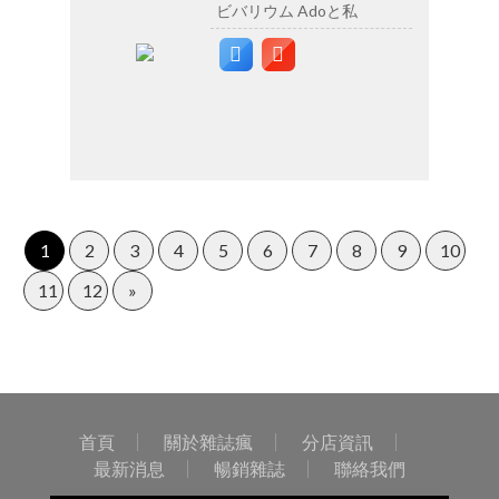
ビバリウム Adoと私
1
2
3
4
5
6
7
8
9
10
11
12
»
首頁
關於雜誌瘋
分店資訊
最新消息
暢銷雜誌
聯絡我們