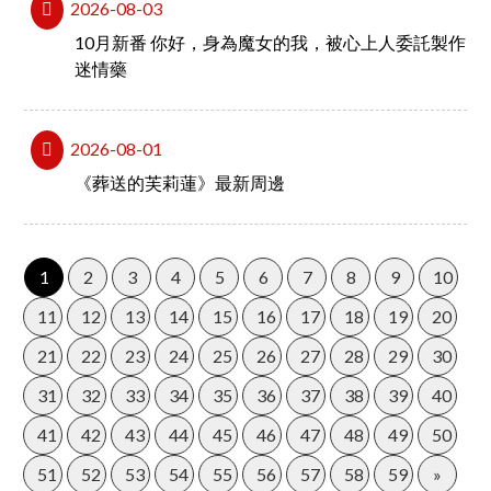
2026-08-03
10月新番 你好，身為魔女的我，被心上人委託製作
迷情藥
2026-08-01
《葬送的芙莉蓮》最新周邊
1
2
3
4
5
6
7
8
9
10
11
12
13
14
15
16
17
18
19
20
21
22
23
24
25
26
27
28
29
30
31
32
33
34
35
36
37
38
39
40
41
42
43
44
45
46
47
48
49
50
51
52
53
54
55
56
57
58
59
»